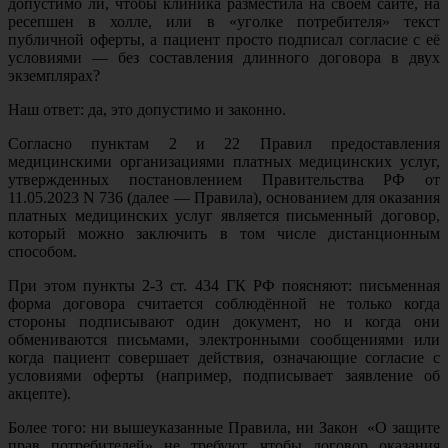
допустимо ли, чтобы клиника разместила на своем сайте, на
ресепшен в холле, или в «уголке потребителя» текст
публичной оферты, а пациент просто подписал согласие с её
условиями — без составления длинного договора в двух
экземплярах?
Наш ответ: да, это допустимо и законно.
Согласно пунктам 2 и 22 Правил предоставления
медицинскими организациями платных медицинских услуг,
утвержденных постановлением Правительства РФ от
11.05.2023 N 736 (далее — Правила), основанием для оказания
платных медицинских услуг является письменный договор,
который можно заключить в том числе дистанционным
способом.
При этом пункты 2-3 ст. 434 ГК РФ поясняют: письменная
форма договора считается соблюдённой не только когда
стороны подписывают один документ, но и когда они
обмениваются письмами, электронными сообщениями или
когда пациент совершает действия, означающие согласие с
условиями оферты (например, подписывает заявление об
акцепте).
Более того: ни вышеуказанные Правила, ни Закон «О защите
прав потребителей» не требуют, чтобы договор оказания