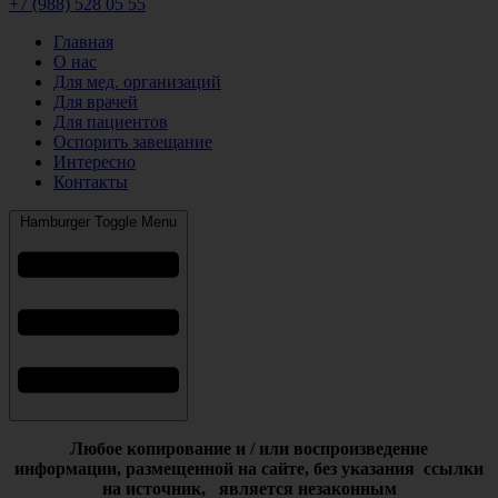
+7 (988) 528 05 55
Главная
О нас
Для мед. организаций
Для врачей
Для пациентов
Оспорить завещание
Интересно
Контакты
Hamburger Toggle Menu
Любое копирование и / или воспроизведение
информации,
размещенной на сайте, без указания ссылки
на источник, является незаконным